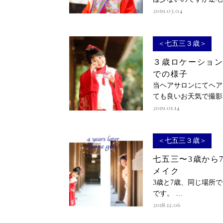
2019.03.04
＜七五三３歳＞
３歳ロケーショ
での様子
当ヘアサロンにてヘア
ても良いお天気で撮影
2019.01.14
＜七五三３歳＞
七五三〜3歳から
メイク
3歳と7歳、同じ場所
です。 …
2018.12.06