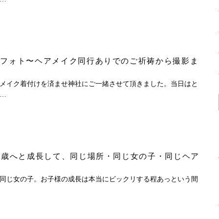
ンフォト〜ヘアメイク同行ありでのご祈祷から撮影ま
メイク着付けを済ませ神社にご一緒させて頂きました。当日はと
…
7歳へと成長して、同じ場所・同じ女の子・同じヘア
で同じ女の子。お子様の成長は本当にビックリする程あっという間