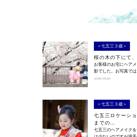
＜七五三３歳＞
桜の木の下にて、
お客様のお宅にヘアメ
影でした。お写真では
2019.05.10
＜七五三３歳＞
七五三ロケーシ
までの…
七五三のヘアメイクを
は少ないのですが逆毛