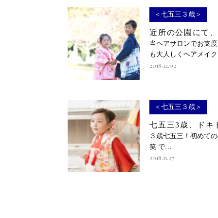
＜七五三３歳＞
近所の公園にて
当ヘアサロンでお支度
も大人しくヘアメイク
2018.12.02
＜七五三３歳＞
七五三3歳、ドキ
３歳七五三！初めての
笑 で…
2018.11.27