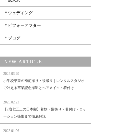
＊成人式
＊ウェディング
＊ビフォーアフター
＊ブログ
NEW ARTICLE
2024.03.29
小学校卒業の袴前撮り・後撮り｜レンタルスタジオ
で叶える卒業記念撮影とヘアメイク・着付け
2023.02.23
【7歳七五三の日本髪】着物・髪飾り・着付け・ロケ
ーション撮影まで徹底解説
2023.01.06