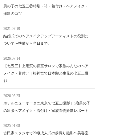
男の子の七五三②時期・袴・着付け・ヘアメイク・
撮影のコツ
2021.07.19
結婚式でのヘアメイクアップアーティストの役割に
ついて〜準備から当日まで。
2026.07.14
【七五三】上用賀の個室サロンで家族みんなのヘア
メイク・着付け｜桜神宮で日本髪と生花の七五三撮
影
2026.05.25
ホテルニューオータニ東京で七五三撮影｜5歳男の子
の出張ヘアメイク・着付け・家族着物撮影レポート
2025.01.08
古民家スタジオで20歳成人式の前撮り撮影〜美容室