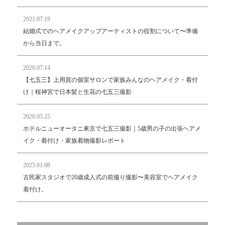
2021.07.19
結婚式でのヘアメイクアップアーティストの役割について〜準備
から当日まで。
2026.07.14
【七五三】上用賀の個室サロンで家族みんなのヘアメイク・着付
け｜桜神宮で日本髪と生花の七五三撮影
2026.05.25
ホテルニューオータニ東京で七五三撮影｜5歳男の子の出張ヘアメ
イク・着付け・家族着物撮影レポート
2025.01.08
古民家スタジオで20歳成人式の前撮り撮影〜美容室でヘアメイク
着付け。