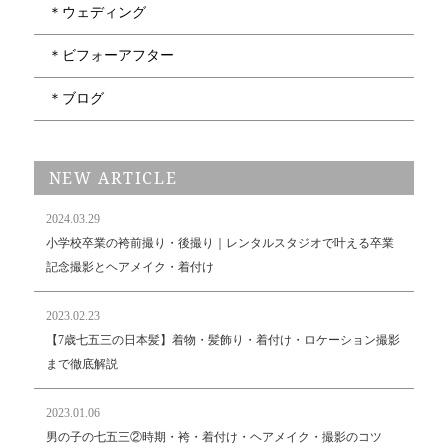
＊ウェディング
＊ビフォーアフター
＊ブログ
NEW ARTICLE
2024.03.29
小学校卒業の袴前撮り・後撮り｜レンタルスタジオで叶える卒業
記念撮影とヘアメイク・着付け
2023.02.23
【7歳七五三の日本髪】着物・髪飾り・着付け・ロケーション撮影
まで徹底解説
2023.01.06
男の子の七五三②時期・袴・着付け・ヘアメイク・撮影のコツ