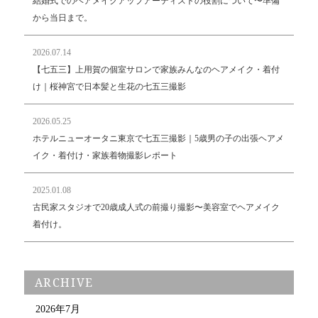
結婚式でのヘアメイクアップアーティストの役割について〜準備
から当日まで。
2026.07.14
【七五三】上用賀の個室サロンで家族みんなのヘアメイク・着付
け｜桜神宮で日本髪と生花の七五三撮影
2026.05.25
ホテルニューオータニ東京で七五三撮影｜5歳男の子の出張ヘアメ
イク・着付け・家族着物撮影レポート
2025.01.08
古民家スタジオで20歳成人式の前撮り撮影〜美容室でヘアメイク
着付け。
ARCHIVE
2026年7月